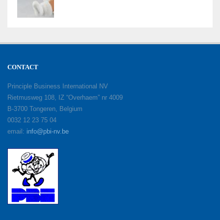
CONTACT
Principle Business International NV
Rietmusweg 108, IZ “Overhaem” nr 4009
B-3700 Tongeren, Belgium
0032 12 23 75 04
email:
info@pbi-nv.be