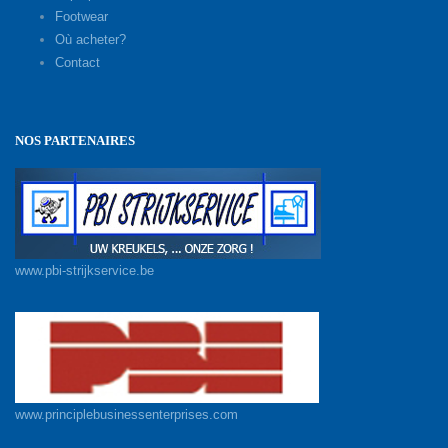
Footwear
Où acheter?
Contact
NOS PARTENAIRES
www.pbi-strijkservice.be
www.principlebusinessenterprises.com